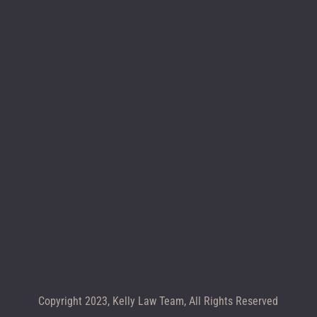
Mapa De Sitio
Llama al +1 602-283-4122
Copyright 2023, Kelly Law Team, All Rights Reserved