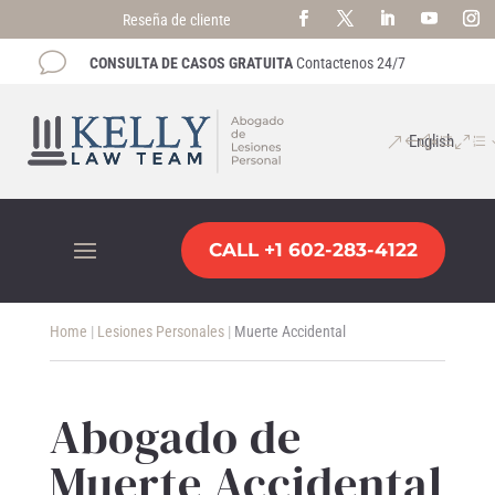
Reseña de cliente
v
CONSULTA DE CASOS GRATUITA
Contactenos 24/7
English
CALL +1 602-283-4122
Home
|
Lesiones Personales
|
Muerte Accidental
Abogado de
Muerte Accidental